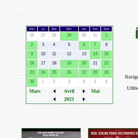
Width:
980
Dim
Lu
Mar
Mer
Jeu
Ven
Sam
25
27
28
29
30
31
1
2
3
4
5
6
7
8
9
10
11
12
13
14
15
16
17
18
19
20
21
22
23
24
25
26
27
28
29
Navigu
30
1
2
3
4
5
6
Utili
Mars
Avril
Mai
2023