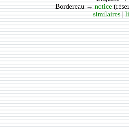
Bordereau →
notice
(rése
similaires
|
l