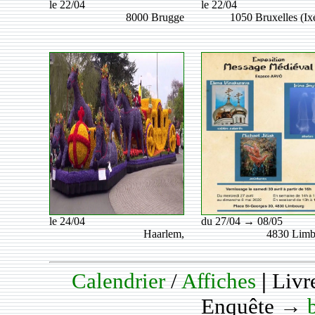
le 22/04
le 22/04
8000 Brugge
1050 Bruxelles (Ixe
le 24/04
du 27/04 → 08/05
Haarlem,
4830 Limb
Calendrier
/
Affiches
|
Livr
Enquête →