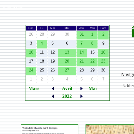
Width:
980
Dim
Lu
Mar
Mer
Jeu
Ven
Sam
26
28
29
30
31
1
2
3
4
5
6
7
8
9
10
11
12
13
14
15
16
17
18
19
20
21
22
23
24
25
26
27
28
29
30
Navigu
1
2
3
4
5
6
7
Utili
Mars
Avril
Mai
2022