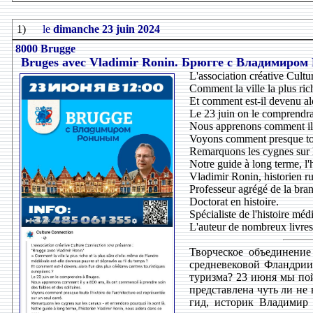
1)
le
dimanche 23 juin 2024
8000 Brugge
Bruges avec Vladimir Ronin. Брюгге с Владимиром
L'association créative Cult
Comment la ville la plus ric
Et comment est-il devenu alo
Le 23 juin on le comprendr
Nous apprenons comment il y 
Voyons comment presque toute
Remarquons les cygnes sur l
Notre guide à long terme, l'
Vladimir Ronin, historien ru
Professeur agrégé de la bra
Doctorat en histoire.
Spécialiste de l'histoire méd
L'auteur de nombreux livres 
Творческое объединение
средневековой Фландрии
туризма? 23 июня мы пой
представлена чуть ли не
гид, историк Владимир 