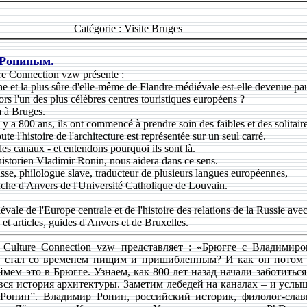
Catégorie : Visite Bruges
 Рониным.
ure Connection vzw présente :
he et la plus sûre d'elle-même de Flandre médiévale est-elle devenue pa
rs l'un des plus célèbres centres touristiques européens ?
a à Bruges.
a 800 ans, ils ont commencé à prendre soin des faibles et des solitaire
 l'histoire de l'architecture est représentée sur un seul carré.
es canaux - et entendons pourquoi ils sont là.
historien Vladimir Ronin, nous aidera dans ce sens.
sse, philologue slave, traducteur de plusieurs langues européennes,
nche d'Anvers de l'Université Catholique de Louvain.
iévale de l'Europe centrale et de l'histoire des relations de la Russie ave
et articles, guides d'Anvers et de Bruxelles.
 Culture Connection vzw представляет : «Брюгге с Владими
 стал со временем нищим и пришибленным? И как он потом п
мем это в Брюгге. Узнаем, как 800 лет назад начали заботитьс
 вся история архитектуры. Заметим лебедей на каналах – и ус
Ронин”. Владимир Ронин, российский историк, филолог-слави