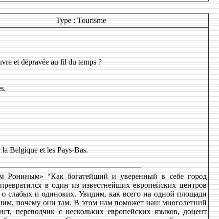
Type : Tourisme
uvre et dépravée au fil du temps ?
s.
c la Belgique et les Pays-Bas.
ром Рониным» “Как богатейший и уверенный в себе город
ревратился в один из известнейших европейских центров
я о слабых и одиноких. Увидим, как всего на одной площади
лышим, почему они там. В этом нам поможет наш многолетний
ст, переводчик с нескольких европейских языков, доцент