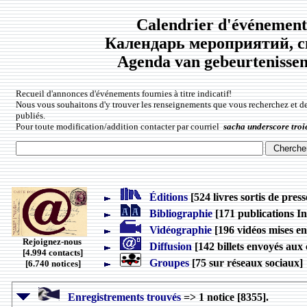
Calendrier d'événements
Календарь мероприятий, с
Agenda van gebeurtenissen 
Recueil d'annonces d'événements fournies à titre indicatif!
Nous vous souhaitons d'y trouver les renseignements que vous recherchez et d
publiés.
Pour toute modification/addition contacter par courriel
sacha underscore troi
Éditions
[524 livres sortis de press
Bibliographie
[171 publications In
Vidéographie
[196 vidéos mises en
Rejoignez-nous
Diffusion
[142 billets envoyés aux 
[4.994 contacts]
Groupes
[75 sur réseaux sociaux]
[6.740 notices]
Enregistrements trouvés
=> 1 notice [8355].