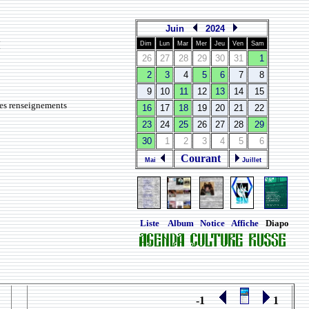
Juin
2024
и
Dim
Lun
Mar
Mer
Jeu
Ven
Sam
26
27
28
29
30
31
1
2
3
4
5
6
7
8
9
10
11
12
13
14
15
des renseignements
16
17
18
19
20
21
22
23
24
25
26
27
28
29
30
1
2
3
4
5
6
Courant
Mai
Juillet
Liste
Album
Notice
Affiche
Diapo
-1
1