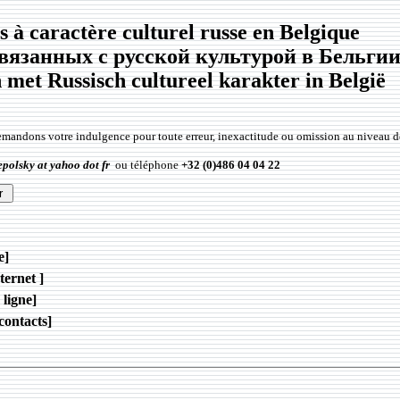
 à caractère culturel russe en Belgique
вязанных с русской культурой в Бельги
met Russisch cultureel karakter in België
emandons votre indulgence pour toute erreur, inexactitude ou omission au niveau 
epolsky at yahoo dot fr
ou téléphone
+32 (0)486 04 04 22
e]
ternet ]
 ligne]
contacts]