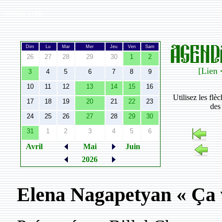
Width:
1156
Dim
Lu
Mar
Mer
Jeu
Ven
Sam
26
27
28
29
30
1
2
[Lien 
3
4
5
6
7
8
9
10
11
12
13
14
15
16
Utilisez les flè
17
18
19
20
21
22
23
des
24
25
26
27
28
29
30
31
1
2
3
4
5
6
Avril
Mai
Juin
2026
Elena Nagapetyan « Ça v