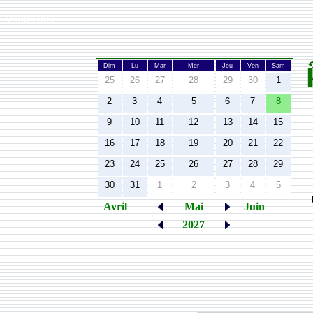
Width:
980
Dim
Lu
Mar
Mer
Jeu
Ven
Sam
25
26
27
28
29
30
1
2
3
4
5
6
7
8
9
10
11
12
13
14
15
16
17
18
19
20
21
22
23
24
25
26
27
28
29
30
31
1
2
3
4
5
Avril
Mai
Juin
2027