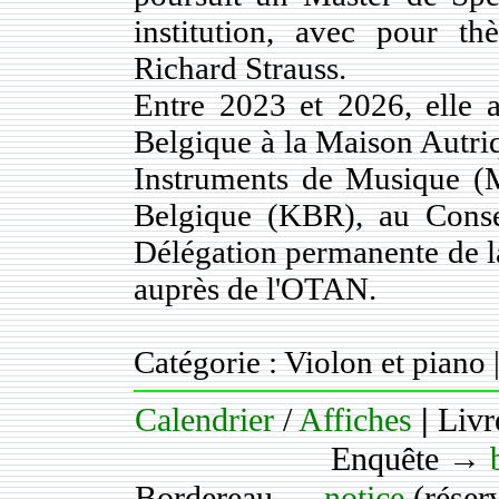
institution, avec pour t
Richard Strauss.
Entre 2023 et 2026, elle
Belgique à la Maison Autri
Instruments de Musique (M
Belgique (KBR), au Conser
Délégation permanente de l
auprès de l'OTAN.
Catégorie : Violon et piano 
Calendrier
/
Affiches
|
Livr
Enquête →
Bordereau →
notice
(réser