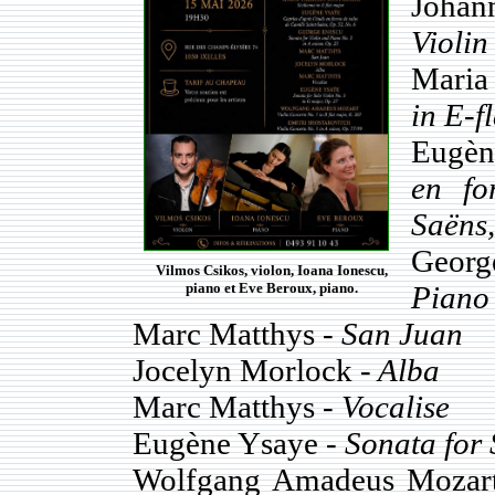
Joha
Violin
Maria
in E-f
Eugèn
en fo
Saëns,
Georg
Vilmos Csikos, violon, Ioana Ionescu,
Piano 
piano et Eve Beroux, piano.
Marc Matthys -
San Juan
Jocelyn Morlock -
Alba
Marc Matthys -
Vocalise
Eugène Ysaye -
Sonata for 
Wolfgang Amadeus Mozar