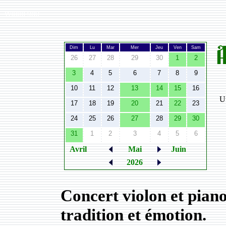
Width:
980
Dim
Lu
Mar
Mer
Jeu
Ven
Sam
26
27
28
29
30
1
2
3
4
5
6
7
8
9
10
11
12
13
14
15
16
Ut
17
18
19
20
21
22
23
24
25
26
27
28
29
30
31
1
2
3
4
5
6
Avril
Mai
Juin
2026
Concert violon et pian
tradition et émotion.