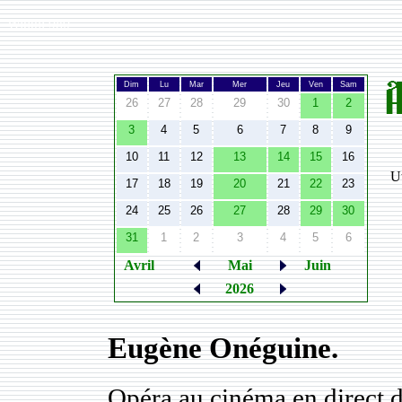
Width:
980
Dim
Lu
Mar
Mer
Jeu
Ven
Sam
26
27
28
29
30
1
2
3
4
5
6
7
8
9
10
11
12
13
14
15
16
Ut
17
18
19
20
21
22
23
24
25
26
27
28
29
30
31
1
2
3
4
5
6
Avril
Mai
Juin
2026
Eugène Onéguine.
Opéra au cinéma en direct 