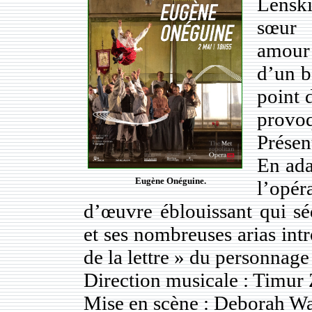
Lenski
sœur 
amour 
d’un b
point d
provoq
Présen
En ada
Eugène Onéguine.
l’opé
d’œuvre éblouissant qui sé
et ses nombreuses arias int
de la lettre » du personnage
Direction musicale : Timur
Mise en scène : Deborah W