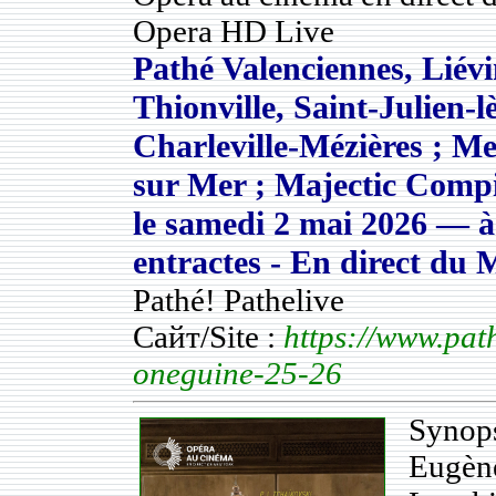
Opera HD Live
Pathé Valenciennes, Liév
Thionville, Saint-Julien-
Charleville-Mézières ; M
sur Mer ; Majectic Comp
le
samedi 2 mai 2026
— à 
entractes - En direct du
Pathé! Pathelive
Сайт/Site :
https://www.pat
oneguine-25-26
Synops
Eugèn