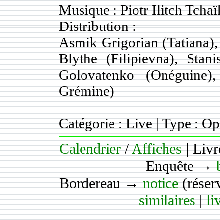
Musique : Piotr Ilitch Tcha
Distribution :
Asmik Grigorian (Tatiana),
Blythe (Filipievna), Stan
Golovatenko (Onéguine),
Grémine)
Catégorie : Live | Type : O
Calendrier
/
Affiches
|
Livr
Enquête →
Bordereau →
notice
(réser
similaires
|
li