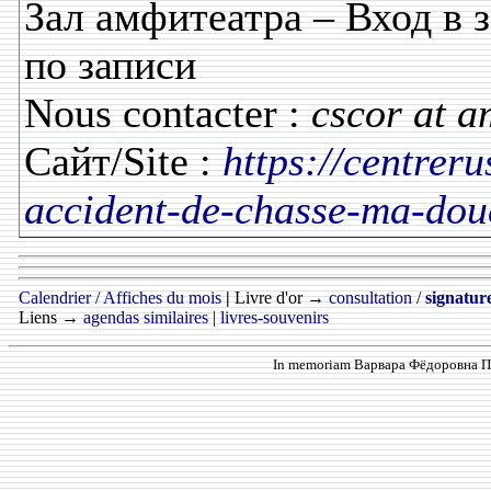
Зал амфитеатра – Вход в з
по записи
Nous contacter :
cscor at a
Сайт/Site :
https://centrer
accident-de-chasse-ma-douc
Calendrier
/
Affiches du mois
|
Livre d'or →
consultation
/
signatur
Liens →
agendas similaires
|
livres-souvenirs
In memoriam Варвара Фёдоровна Про