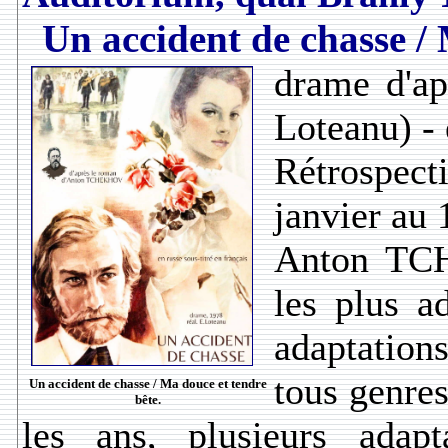
Un accident de chasse / 
drame d'ap
Loteanu) - 
Rétrospe
janvier au 
Anton TCH
les plus a
adaptations
tous genre
Un accident de chasse / Ma douce et tendre
bête.
les ans, plusieurs adap