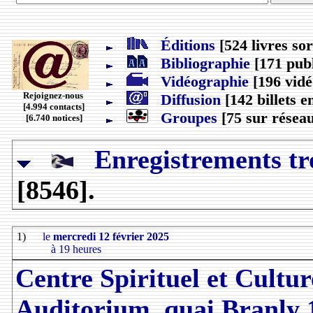
Éditions
[524 livres sor
Bibliographie
[171 publ
Vidéographie
[196 vidé
Rejoignez-nous
Diffusion
[142 billets e
[4.994 contacts]
Groupes
[75 sur réseau
[6.740 notices]
Enregistrements tr
[8546].
1)
le
mercredi 12 février 2025
à 19 heures
Centre Spirituel et Cultu
Auditorium, quai Branly 