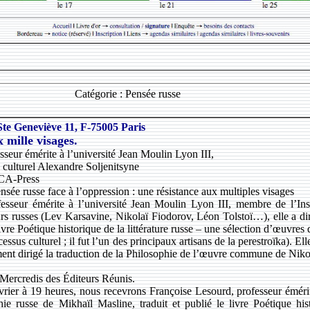
Catégorie : Pensée russe
Ste Geneviève 11, F-75005 Paris
 mille visages.
sseur émérite à l’université Jean Moulin Lyon III,
 culturel Alexandre Soljenitsyne
CA-Press
sée russe face à l’oppression : une résistance aux multiples visages
fesseur émérite à l’université Jean Moulin Lyon III, membre de l’In
eurs russes (Lev Karsavine, Nikolaï Fiodorov, Léon Tolstoï…), elle a di
livre Poétique historique de la littérature russe – une sélection d’œuvres 
essus culturel ; il fut l’un des principaux artisans de la perestroïka)
nt dirigé la traduction de la Philosophie de l’œuvre commune de Nikol
Mercredis des Éditeurs Réunis.
février à 19 heures, nous recevrons Françoise Lesourd, professeur éméri
hie russe de Mikhaïl Masline, traduit et publié le livre Poétique his