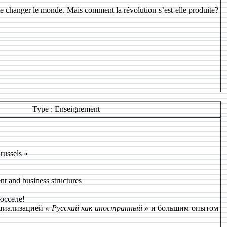
te changer le monde. Mais comment la révolution s’est-elle produite?
Type : Enseignement
russels »
nt and business structures
юсселе!
ециализацией
« Русский как иностранный »
и большим опытом