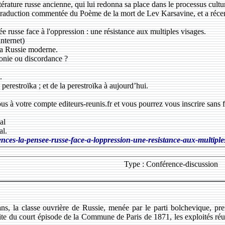
térature russe ancienne, qui lui redonna sa place dans le processus culture
 traduction commentée du Poème de la mort de Lev Karsavine, et a réce
 russe face à l'oppression : une résistance aux multiples visages.
internet)
 la Russie moderne.
honie ou discordance ?
.
erestroïka ; et de la perestroïka à aujourd’hui.
 à votre compte editeurs-reunis.fr et vous pourrez vous inscrire sans fra
al
al.
rences-la-pensee-russe-face-a-loppression-une-resistance-aux-multipl
Type : Conférence-discussion
ans, la classe ouvrière de Russie, menée par le parti bolchevique, pren
ite du court épisode de la Commune de Paris de 1871, les exploités réuss