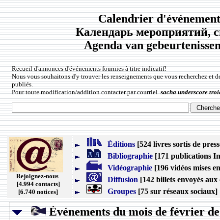
Calendrier d'événements
Календарь мероприятий, с
Agenda van gebeurtenissen 
Recueil d'annonces d'événements fournies à titre indicatif!
Nous vous souhaitons d'y trouver les renseignements que vous recherchez et d
publiés.
Pour toute modification/addition contacter par courriel
sacha underscore troi
Éditions
[524 livres sortis de press
Bibliographie
[171 publications In
Vidéographie
[196 vidéos mises en
Rejoignez-nous
Diffusion
[142 billets envoyés aux 
[4.994 contacts]
Groupes
[75 sur réseaux sociaux]
[6.740 notices]
Événements du mois de février de 