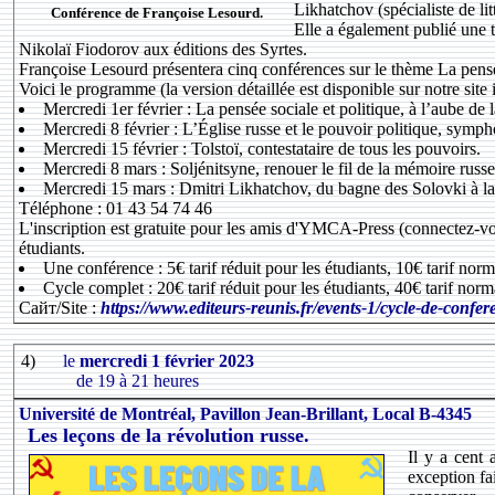
Likhatchov (spécialiste de lit
Conférence de Françoise Lesourd.
Elle a également publié une
Nikolaï Fiodorov aux éditions des Syrtes.
Françoise Lesourd présentera cinq conférences sur le thème La pensée
Voici le programme (la version détaillée est disponible sur notre site 
Mercredi 1er février : La pensée sociale et politique, à l’aube de
Mercredi 8 février : L’Église russe et le pouvoir politique, symp
Mercredi 15 février : Tolstoï, contestataire de tous les pouvoirs.
Mercredi 8 mars : Soljénitsyne, renouer le fil de la mémoire russe
Mercredi 15 mars : Dmitri Likhatchov, du bagne des Solovki à la p
Téléphone : 01 43 54 74 46
L'inscription est gratuite pour les amis d'YMCA-Press (connectez-vous
étudiants.
Une conférence : 5€ tarif réduit pour les étudiants, 10€ tarif norm
Cycle complet : 20€ tarif réduit pour les étudiants, 40€ tarif norm
Сайт/Site :
https://www.editeurs-reunis.fr/events-1/cycle-de-confe
4)
le
mercredi 1 février 2023
de 19 à 21 heures
Université de Montréal, Pavillon Jean-Brillant, Local B-4345
Les leçons de la révolution russe.
Il y a cent 
exception fa