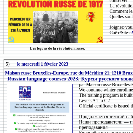
conserver.
La révolutio
Comment les 
Quelles sont 
Joignez-vous
Сайт/Site :
Les leçons de la révolution russe.
5)
le
mercredi 1 février 2023
Maison russe Bruxelles-Europe, rue du Méridien 21, 1210 Bruxe
Russian language courses 2023. Курсы русского язык
par Maison russe Bruxelles-
We continue winter enrollmen
The training program is buil
Levels A1 to C2
Official certificate is issu
Продолжается зимний набо
Наши преподаватели — пр
преподавания.
Европейские стандарты п