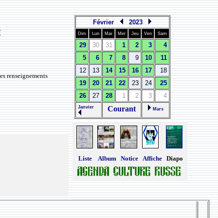
Février
2023
и
Dim
Lun
Mar
Mer
Jeu
Ven
Sam
29
30
31
1
2
3
4
5
6
7
8
9
10
11
12
13
14
15
16
17
18
des renseignements
19
20
21
22
23
24
25
26
27
28
1
2
3
4
Janvier
Courant
Mars
Liste
Album
Notice
Affiche
Diapo