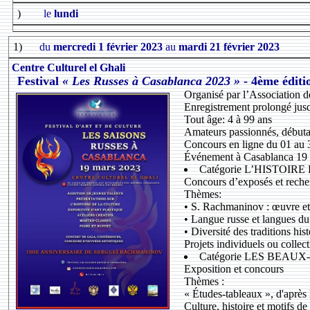
)
le
lundi
1)
du
mercredi 1 février 2023
au
mardi 21 février 2023
Centre Culturel el Ghali
Festival
« Les Russes à Casablanca 2023 »
- 4ème éditi
Organisé par l’Association
Enregistrement prolongé jus
Tout âge: 4 à 99 ans
Amateurs passionnés, débutan
Concours en ligne du 01 au
Événement à Casablanca 19
Catégorie L’HISTOIR
Concours d’exposés et reche
Thèmes:
• S. Rachmaninov : œuvre e
• Langue russe et langues du
• Diversité des traditions hist
Projets individuels ou collect
Catégorie LES BEAUX-ARTS
Exposition et concours
Thèmes :
« Études-tableaux », d'aprè
Culture, histoire et motifs de