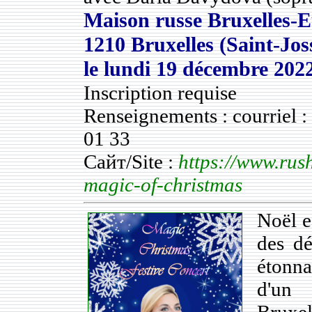
Maison russe Bruxelles-E
1210 Bruxelles (Saint-Jo
le
lundi 19 décembre 202
Inscription requise
Renseignements : courriel 
01 33
Сайт/Site :
https://www.rush
magic-of-christmas
Noël e
des dé
étonna
d'un
Bruxel