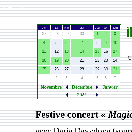
Width:
980
Dim
Lu
Mar
Mer
Jeu
Ven
Sam
27
28
29
30
1
2
3
4
5
6
7
8
9
10
11
12
13
14
15
16
17
Ut
18
19
20
21
22
23
24
25
26
27
28
29
30
31
1
2
3
4
5
6
7
Novembre
Décembre
Janvier
2022
Festive concert
« Magic
avec Daria Davydova (sopr