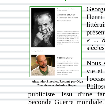
Georg
Henri 
littér
prése
« ... 
siècles
Nous 
vie e
l'occa
Alexander Zinoviev. Raconté par Olga
Philo
Zinovieva et Slobodan Despot.
publiciste. Issu d'une fa
Seconde Guerre mondiale. 