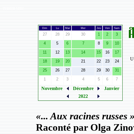
Width:
980
Dim
Lu
Mar
Mer
Jeu
Ven
Sam
27
28
29
30
1
2
3
4
5
6
7
8
9
10
11
12
13
14
15
16
17
Ut
18
19
20
21
22
23
24
25
26
27
28
29
30
31
1
2
3
4
5
6
7
Novembre
Décembre
Janvier
2022
«... Aux racines russes 
Raconté par Olga Zino