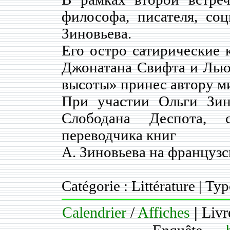
философа, писателя, соц
Зиновьева.
Его остро сатирические 
Джонатана Свифта и Лью
высоты» принес автору м
При участии Ольги Зин
Слободана Деспота, се
переводчика книг
А. Зиновьева на французс
Catégorie : Littérature | Ty
Calendrier
/
Affiches
|
Livr