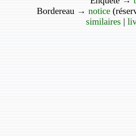
Enquête →
Bordereau →
notice
(réser
similaires
|
li