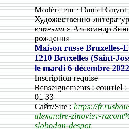
Modérateur : Daniel Guyot
Художественно-литерату
корнями »
Александр Зинов
рождения
Maison russe Bruxelles-E
1210 Bruxelles (Saint-Jo
le
mardi 6 décembre 202
Inscription requise
Renseignements : courriel 
01 33
Сайт/Site :
https://fr.rusho
alexandre-zinoviev-racont
slobodan-despot