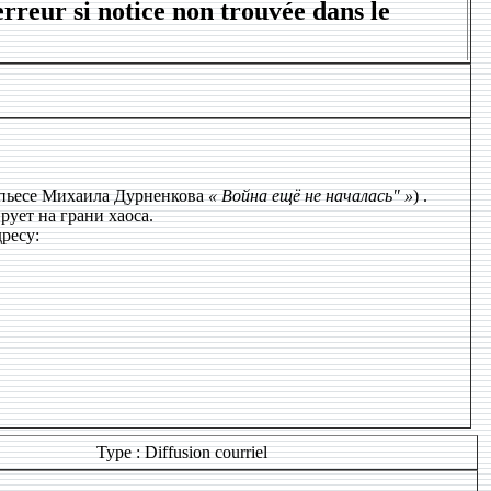
rreur si notice non trouvée dans le
пьесе Михаила Дурненкова
« Война ещё не началась" »
) .
рует на грани хаоса.
ресу:
Type : Diffusion courriel