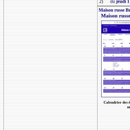
2)
du
jeudi 
Maison russe Br
Maison russe
Calendrier des 
m