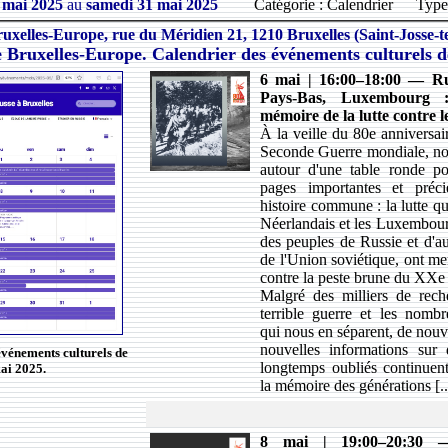
1 mai 2025
au
samedi 31 mai 2025
Catégorie : Calendrier
Type
uxelles-Europe, rue du Méridien 21, 1210 Bruxelles (Saint-Josse-
 Bruxelles-Europe. Calendrier des événements culturels d
6 mai | 16:00–18:00 — Rus
Pays-Bas, Luxembourg :
mémoire de la lutte contre l
À la veille du 80e anniversair
Seconde Guerre mondiale, no
autour d'une table ronde p
pages importantes et préc
histoire commune : la lutte qu
Néerlandais et les Luxembour
des peuples de Russie et d'au
de l'Union soviétique, ont me
contre la peste brune du XXe 
Malgré des milliers de rech
terrible guerre et les nomb
qui nous en séparent, de nou
nouvelles informations sur
événements culturels de
longtemps oubliés continuen
ai 2025.
la mémoire des générations [..
8 mai | 19:00–20:30 