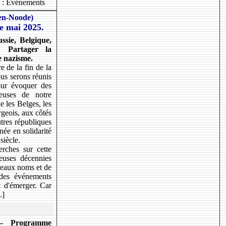
 : Evénements
ten-Noode)
e mai 2025.
sie, Belgique,
 Partager la
e nazisme.
e de la fin de la
us serons réunis
our évoquer des
ieuses de notre
e les Belges, les
geois, aux côtés
tres républiques
née en solidarité
siècle.
erches sur cette
reuses décennies
veaux noms et de
 des événements
t d'émerger. Car
.]
— Programme