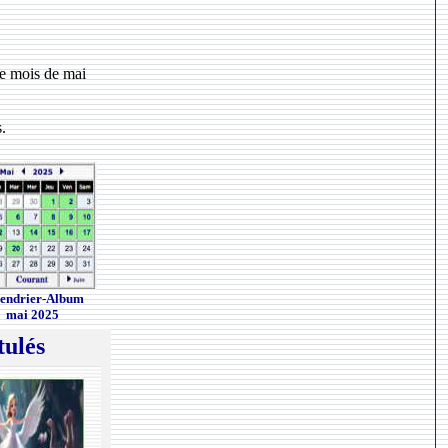
ce mois de mai
.
endrier-Album
mai 2025
tulés