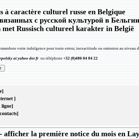
 à caractère culturel russe en Belgique
вязанных с русской культурой в Бельги
met Russisch cultureel karakter in België
emandons votre indulgence pour toute erreur, inexactitude ou omission au niveau 
epolsky at yahoo dot fr
ou téléphone
+32 (0)486 04 04 22
e]
ternet ]
 ligne]
contacts]
: - afficher la première notice du mois en La