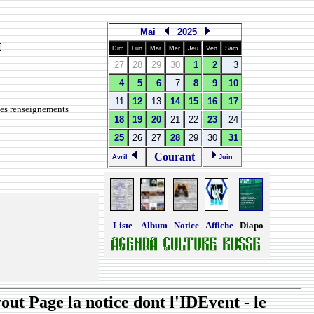
Mai
2025
и
Dim
Lun
Mar
Mer
Jeu
Ven
Sam
27
28
29
30
1
2
3
4
5
6
7
8
9
10
11
12
13
14
15
16
17
des renseignements
18
19
20
21
22
23
24
25
26
27
28
29
30
31
Courant
Avril
Juin
Liste
Album
Notice
Affiche
Diapo
yout Page la notice dont l'IDEvent - le