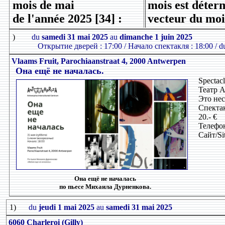
mois de mai
mois est déterm
de l'année 2025 [34] :
vecteur du moi
)
du
samedi 31 mai 2025
au
dimanche 1 juin 2025
Открытие дверей : 17:00 / Начало спектакля : 18:00 / dur
Vlaams Fruit, Parochiaanstraat 4, 2000 Antwerpen
Она ещё не началась.
Spectacl
Театр А
Это нес
Спектак
20.- €
Телефон
Сайт/Si
Она ещё не началась
по пьесе Михаила Дурненкова.
1)
du
jeudi 1 mai 2025
au
samedi 31 mai 2025
6060 Charleroi (Gilly)