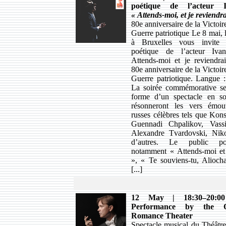
poétique de l’acteur 
«
Attends-moi, et je reviend
80e anniversaire de la Victoi
Guerre patriotique Le 8 mai,
à Bruxelles vous invite
poétique de l’acteur Iv
Attends-moi et je reviendr
80e anniversaire de la Victoi
Guerre patriotique. Langue : 
La soirée commémorative se
forme d’un spectacle en so
résonneront les vers émou
russes célèbres tels que Kon
Guennadi Chpalikov, Vassi
Alexandre Tvardovski, Nik
d’autres. Le public po
notamment « Attends-moi et
», « Te souviens-tu, Alioch
[...]
12 May | 18:30–20:0
Performance by the O
Romance Theater
Spectacle musical du Théâtr