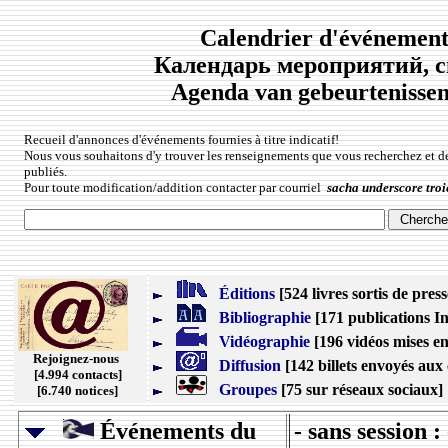
Calendrier d'événements
Календарь мероприятий, с
Agenda van gebeurtenissen 
Recueil d'annonces d'événements fournies à titre indicatif!
Nous vous souhaitons d'y trouver les renseignements que vous recherchez et d
publiés.
Pour toute modification/addition contacter par courriel
sacha underscore troi
Éditions
[524 livres sortis de press
Bibliographie
[171 publications In
Vidéographie
[196 vidéos mises en
Rejoignez-nous
Diffusion
[142 billets envoyés aux 
[4.994 contacts]
Groupes
[75 sur réseaux sociaux]
[6.740 notices]
Événements du
- sans session 