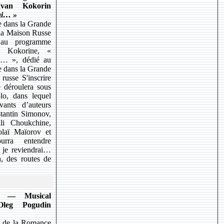
Ivan Kokorin
rai…
»
re dans la Grande
 la Maison Russe
 au programme
an Kokorine, «
ai… », dédié au
re dans la Grande
russe S'inscrire
 déroulera sous
lo, dans lequel
vants d’auteurs
stantin Simonov,
li Choukchine,
olaï Maïorov et
urra entendre
 je reviendrai…
a, des routes de
0 — Musical
leg Pogudin
e de la Romance