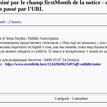
iné par le champ firstMonth de la notice - e
s passé par l'URL
ée : 2 heures.
e d' Irena Snytko, Théâtre Antwerpriza
нтверприза представляет спектакль
« Она ещё не началась »
(по 
колько коротких историй о том, как мы живём, пока мир баланси
ль можно увидеть в субботу 31 мая и в воскресенье 1 июня по ад
 для резервации билетов : ‪0496 03 67 24‬ (Sonya)
te :
https://www.eventbrite.be/e/1334284062549?aff=oddtdtcreator
Catégorie : Calendrier