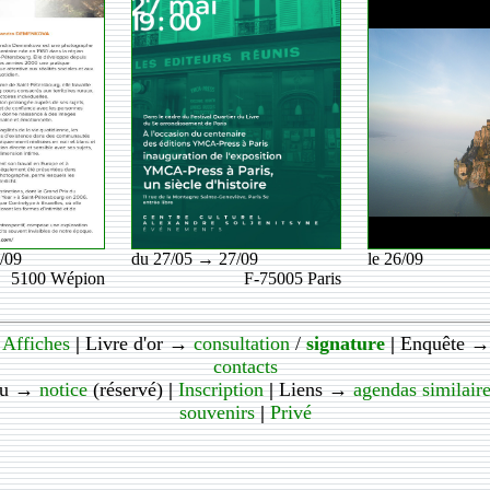
/09
du 27/05 → 27/09
le 26/09
5100 Wépion
F-75005 Paris
/
Affiches
|
Livre d'or →
consultation
/
signature
|
Enquête 
contacts
au →
notice
(réservé)
|
Inscription
|
Liens →
agendas similair
souvenirs
|
Privé