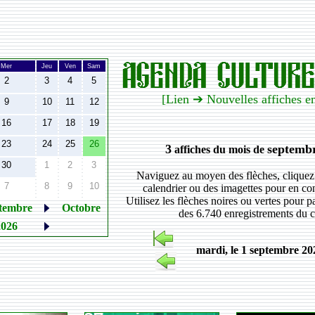
Mer
Jeu
Ven
Sam
2
3
4
5
[Lien ➔ Nouvelles affiches 
9
10
11
12
16
17
18
19
23
24
25
26
3
septembr
affiches du mois de
30
1
2
3
Naviguez au moyen des flèches, cliquez 
7
8
9
10
calendrier ou des imagettes pour en cons
Utilisez les flèches noires ou vertes pour p
tembre
Octobre
des 6.740 enregistrements du 
026
mardi, le 1 septembre 20