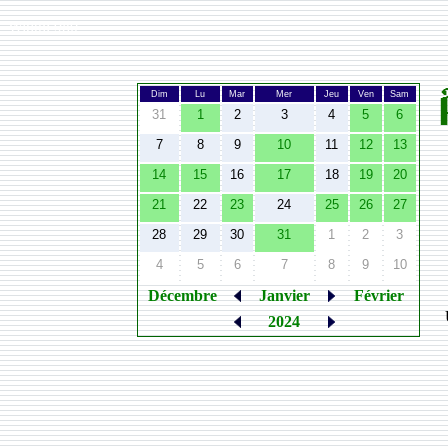
Width:
980
Dim
Lu
Mar
Mer
Jeu
Ven
Sam
31
1
2
3
4
5
6
7
8
9
10
11
12
13
14
15
16
17
18
19
20
21
22
23
24
25
26
27
28
29
30
31
1
2
3
4
5
6
7
8
9
10
Décembre
Janvier
Février
2024