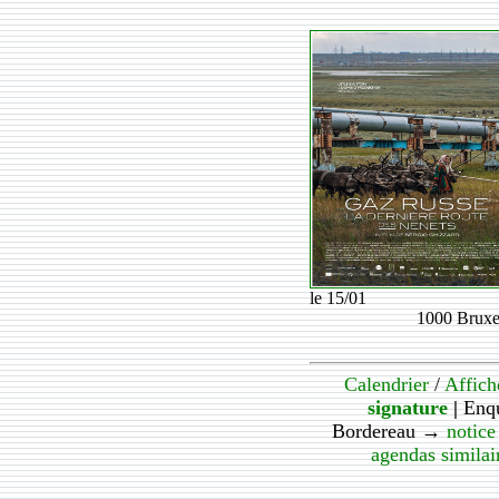
le 15/01
1000 Bruxe
Calendrier
/
Affich
signature
|
Enq
Bordereau →
notice
agendas similai