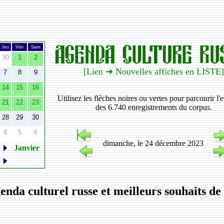
Jeu
Ven
Sam
30
1
2
[Lien ➔ Nouvelles affiches en LISTE]
7
8
9
14
15
16
Utilisez les flèches noires ou vertes pour parcourir l
21
22
23
des 6.740 enregistrements du corpus.
28
29
30
4
5
6
dimanche, le 24 décembre 2023
Janvier
enda culturel russe et meilleurs souhaits 