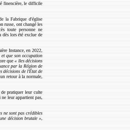
 finencière, le difficile
de la Fabrique d'église
ion russe, ont changé les
ccès toute personne ne
 a dès lors été exclue de
mière Instance, en 2022,
a et que son occupation
plore que
« lles décisions
ssance par la Région de
s décisions de l'État de
 un retour à la normale,
 de pratiquer leur culte
 ne leur appartient pas,
es ne sont pas crédibles
 une décision brutale »
,