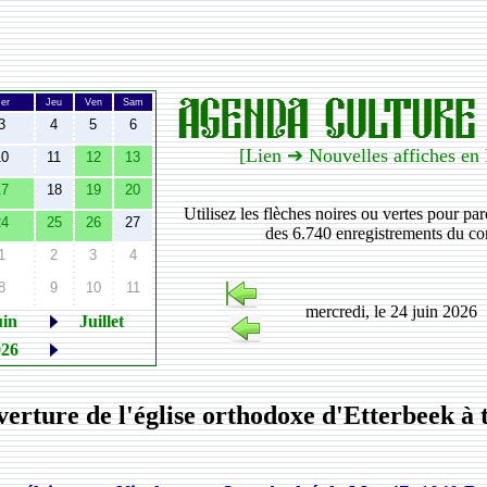
er
Jeu
Ven
Sam
3
4
5
6
[Lien ➔ Nouvelles affiches en
10
11
12
13
17
18
19
20
Utilisez les flèches noires ou vertes pour pa
24
25
26
27
des 6.740 enregistrements du co
1
2
3
4
8
9
10
11
mercredi, le 24 juin 2026
uin
Juillet
026
erture de l'église orthodoxe d'Etterbeek à t