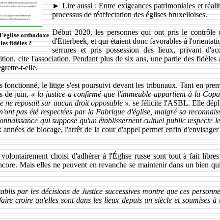
► Lire aussi : Entre exigeances patrimoniales et réalité
processus de réaffectation des églises bruxelloises.
Début 2020, les personnes qui ont pris le contrôle 
l'église orthodoxe
d'Etterbeek, et qui étaient donc favorables à l'orientat
les fidèles ?
serrures et pris possession des lieux, privant d'a
tion, cite l'association. Pendant plus de six ans, une partie des fidèles
grette-t-elle.
 fonctionné, le litige s'est poursuivi devant les tribunaux. Tant en pre
s de juin,
« la justice a confirmé que l'immeuble appartient à la Cop
se ne reposait sur aucun droit opposable »
. se félicite l'ASBL. Elle dé
 n'ont pas été respectées par la Fabrique d'église, maigré sa reconnai
onnaissance qui suppose qu'un établissernent cultuel public respecte le
 années de blocage, l'arrêt de la cour d'appel permet enfin d'envisager
olontairement choisi d'adhérer à l'Église russe sont tout à fait libres
 encore. Mais elles ne peuvent en revanche se maintenir dans un bien qui
établis par les décisions de Justice successives montre que ces personn
 faire croire qu'elles sont dans les lieux depuis un siècle et soumises à