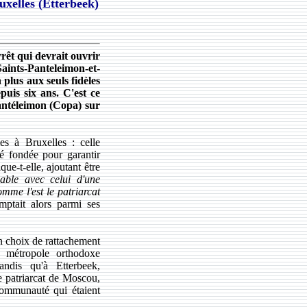
uxelles (Etterbeek)
rêt qui devrait ouvrir
Saints-Panteleimon-et-
n plus aux seuls fidèles
uis six ans. C'est ce
ntéleimon (Copa) sur
es à Bruxelles : celle
té fondée pour garantir
ue-t-elle, ajoutant être
lable avec celui d'une
omme l'est le patriarcat
omptait alors parmi ses
n choix de rattachement
la métropole orthodoxe
andis qu'à Etterbeek,
le patriarcat de Moscou,
communauté qui étaient