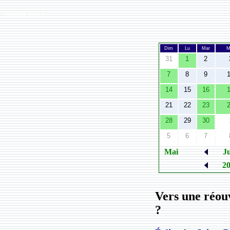
Width:
1344
Dim
Lu
Mar
M
31
1
2
7
8
9
14
15
16
21
22
23
28
29
30
5
6
7
Mai
J
2
Vers une réouv
?