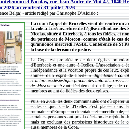
Pantéleimon et Nicolas, rue Jean André de Mot 47, 1040 Br
in 2026
au
vendredi 31 juillet 2026
ce Belga) - article rédigé par Christophe D’Aloisio :
La cour d'appel de Bruxelles vient de rendre un ar
la vole à la réouverture de l'église orthodoxe des 
Nicolas, située à Etterbeek, à tous les fidèles, et no
du patriarcat de Moscou, comme c'était le cas dep
qu'annonce mercredi l'ASBL Conférence de St-Pa
la base de la décision de justice.
La Copa est propriétaire de deux églises orthodox
d'Etterbeek et une autre à Ixelles. L'association a é
l'indépendance et la vocation propre de ces leux, expliq
animée d'un esprit de liberté
« difficilement conci
structure ecclésiestique proche des autorités russes c
de Moscou »
. Avant l'éclatement du litige, elle c
membres autant de fidèles des deux églises.
Puis, en 2019. les deux communautés ont dû opérer u
ecclésiastique. Celle d'Ixelles s'est placée dans 
roumaine d'Europe occidentale et méridionale, t
certaines personnes ont pris la décision de rejoindre 
mals en excluant des paroissiens historiques de la 
aussi membres de la Copa.