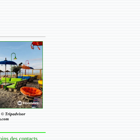
.
© Tripadvisor
n.com
oins des contacts