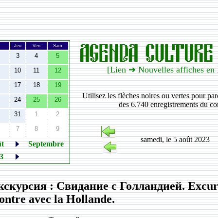
Jeu
Ven
Sam
3
4
5
[Lien ➔ Nouvelles affiches en
10
11
12
17
18
19
Utilisez les flèches noires ou vertes pour pa
24
25
26
des 6.740 enregistrements du co
31
1
2
7
8
9
samedi, le 5 août 2023
t
Septembre
23
кскурсия : Свидание с Голландией. Excur
ontre avec la Hollande.