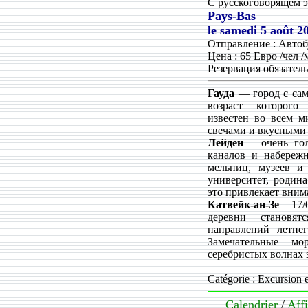
С русскоговорящем 
Pays-Bas
le
samedi 5 août 2
Отправление : Автобу
Цена : 65 Евро /чел /
Резервация обязатель
Гауда
— город с сам
возраст которого
известен во всем м
свечами и вкусными 
Лейден
– очень гол
каналов и набережн
мельниц, музеев и
университет, родина
это привлекает вним
Катвейк-ан-Зе
17/0
деревни становя
направлений летне
Замечательные м
серебристых волнах 
Catégorie : Excursion 
Calendrier
/
Aff