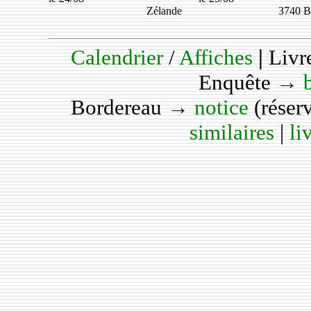
Zélande
3740 B
Calendrier
/
Affiches
|
Livr
Enquête →
Bordereau →
notice
(réser
similaires
|
li