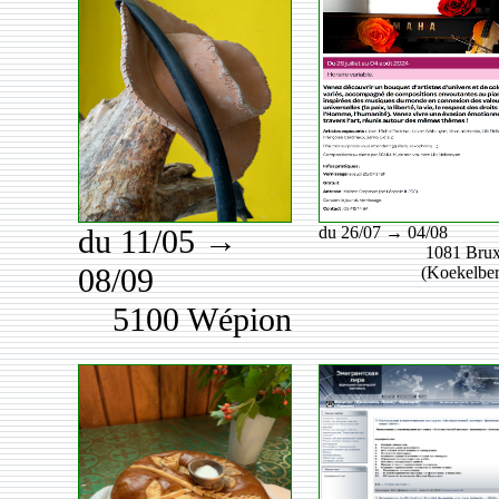
du 11/05 →
du 26/07 → 04/08
1081 Brux
08/09
(Koekelb
5100 Wépion