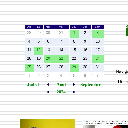
Width:
980
Dim
Lu
Mar
Mer
Jeu
Ven
Sam
28
29
30
31
1
2
3
4
5
6
7
8
9
10
11
12
13
14
15
16
17
18
19
20
21
22
23
24
25
26
27
28
29
30
31
Navigu
1
2
3
4
5
6
7
Utili
Juillet
Août
Septembre
2024