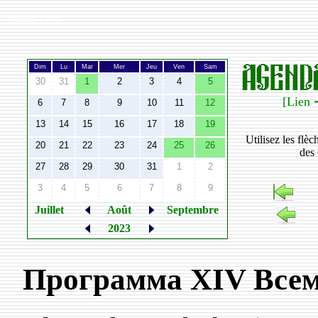
Width:
1792
Dim
Lu
Mar
Mer
Jeu
Ven
Sam
30
31
1
2
3
4
5
[Lien 
6
7
8
9
10
11
12
13
14
15
16
17
18
19
Utilisez les flè
20
21
22
23
24
25
26
des 
27
28
29
30
31
1
2
3
4
5
6
7
8
9
Juillet
Août
Septembre
2023
Программа XIV Всем