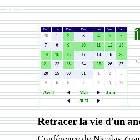
Width:
980
Dim
Lu
Mar
Mer
Jeu
Ven
Sam
30
1
2
3
4
5
6
7
8
9
10
11
12
13
14
15
16
17
18
19
20
Ut
21
22
23
24
25
26
27
28
29
30
31
1
2
3
4
5
6
7
8
9
10
Avril
Mai
Juin
2023
Retracer la vie d'un an
Conférence de Nicolas Zn