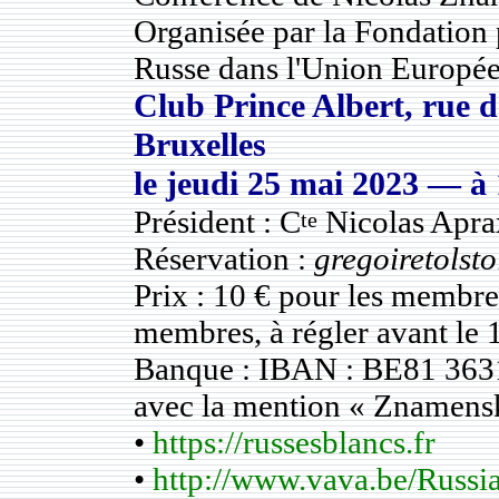
Organisée par la Fondation 
Russe dans l'Union Europé
Club Prince Albert, rue d
Bruxelles
le
jeudi 25 mai 2023
— à 
Président : C
Nicolas Apra
te
Réservation :
gregoiretolst
Prix : 10 € pour les membre
membres, à régler avant le 
Banque : IBAN : BE81 36
avec la mention « Znamens
•
https://russesblancs.fr
•
http://www.vava.be/Russi