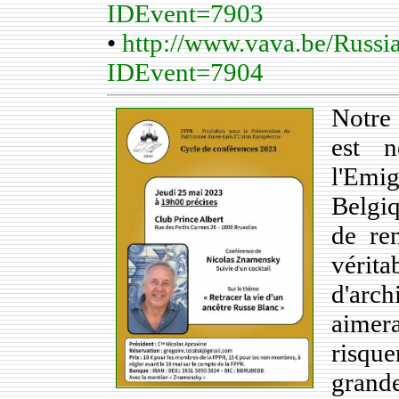
IDEvent=7903
•
http://www.vava.be/Russi
IDEvent=7904
Notre
est 
l'Emi
Belgiq
de re
vérit
d'arch
aimera
risque
grande