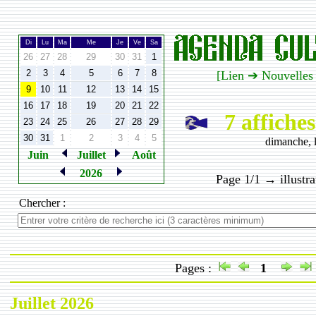
Di
Lu
Ma
Me
Je
Ve
Sa
26
27
28
29
30
31
1
2
3
4
5
6
7
8
[Lien ➔ Nouvelles
9
10
11
12
13
14
15
16
17
18
19
20
21
22
7 affiches
23
24
25
26
27
28
29
30
31
1
2
3
4
5
dimanche, 
Juin
Juillet
Août
2026
Page 1/1 → illustr
Chercher :
Pages :
1
Juillet 2026