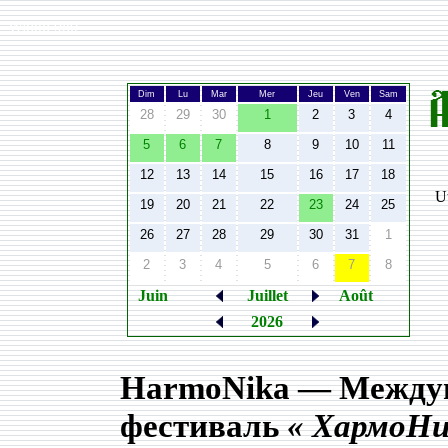
Width:
980
Dim
Lu
Mar
Mer
Jeu
Ven
Sam
28
29
30
1
2
3
4
5
6
7
8
9
10
11
12
13
14
15
16
17
18
Ut
19
20
21
22
23
24
25
26
27
28
29
30
31
1
2
3
4
5
6
7
8
Juin
Juillet
Août
2026
HarmoNika — Между
фестиваль
« ХармоНи