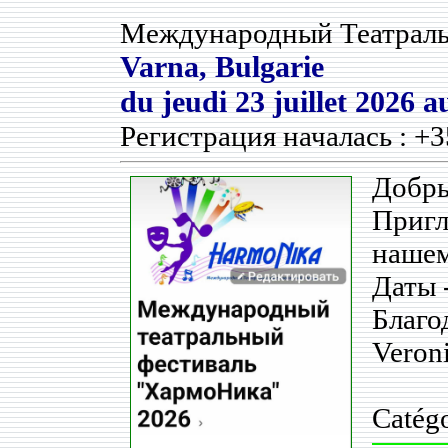
Международный Театраль
Varna, Bulgarie
du
jeudi 23 juillet 2026
a
Регистрация началась : +3
Добры
Приг
нашем
Даты 
Благо
Veron
Catégo