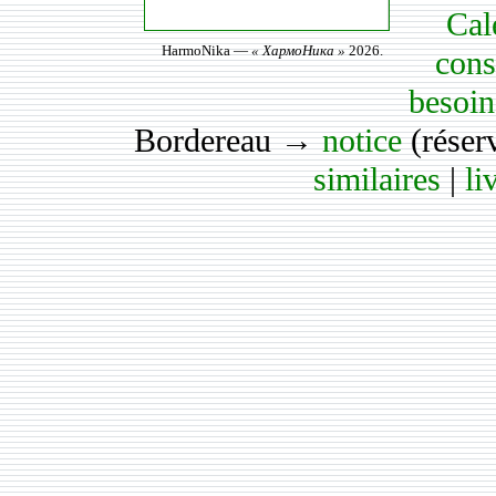
Cal
HarmoNika —
« ХармоНика »
2026.
cons
besoin
Bordereau →
notice
(réser
similaires
|
li