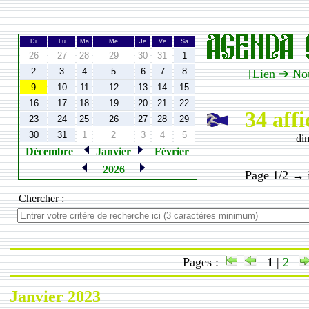
Di
Lu
Ma
Me
Je
Ve
Sa
26
27
28
29
30
31
1
2
3
4
5
6
7
8
[Lien ➔ No
9
10
11
12
13
14
15
16
17
18
19
20
21
22
34 affi
23
24
25
26
27
28
29
30
31
1
2
3
4
5
di
Décembre
Janvier
Février
2026
Page 1/2 → i
Chercher :
Pages :
1
|
2
Janvier 2023