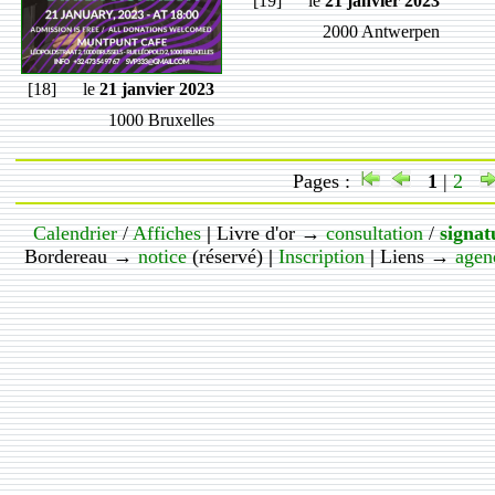
[19]
le
21 janvier 2023
2000 Antwerpen
[18]
le
21 janvier 2023
1000 Bruxelles
Pages :
1
|
2
Calendrier
/
Affiches
|
Livre d'or →
consultation
/
signat
Bordereau →
notice
(réservé)
|
Inscription
|
Liens →
agen