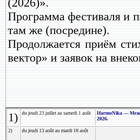
(2026)».
Программа фестиваля и п
там же (посредине).
Продолжается приём сти
вектор» и заявок на внек
du jeudi 23 juillet au samedi 1 août
HarmoNika — Меж
1)
2026.
2)
du jeudi 13 août au mardi 18 août