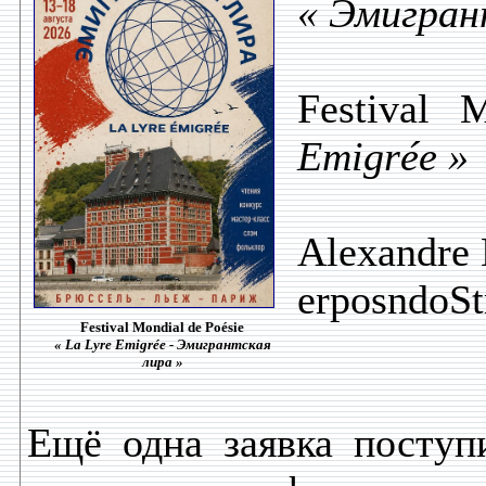
« Эмигран
Festival 
Emigrée »
Alexandre
erposndoS
Festival Mondial de Poésie
« La Lyre Emigrée - Эмигрантская
лира »
Ещё одна заявка поступ