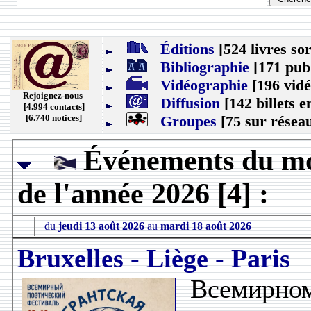
Éditions
[524 livres sor
Bibliographie
[171 publ
Vidéographie
[196 vidé
Rejoignez-nous
Diffusion
[142 billets e
[4.994 contacts]
[6.740 notices]
Groupes
[75 sur résea
Événements du mo
de l'année 2026 [4] :
du
jeudi 13 août 2026
au
mardi 18 août 2026
Bruxelles - Liège - Paris
Всемирн