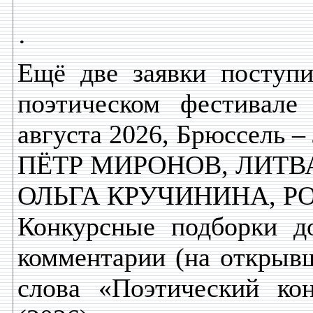
·
Ещё две заявки поступ
поэтическом фестивале
августа 2026, Брюссель –
ПЁТР МИРОНОВ, ЛИТВА
ОЛЬГА КРУЧИНИНА, Р
Конкурсные подборки д
комментарии (на открывш
слова «Поэтический ко