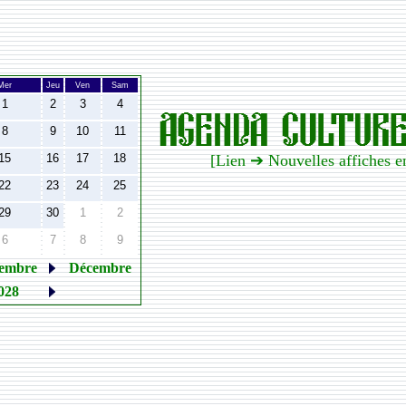
Mer
Jeu
Ven
Sam
1
2
3
4
8
9
10
11
15
16
17
18
[Lien ➔ Nouvelles affiches 
22
23
24
25
29
30
1
2
6
7
8
9
embre
Décembre
028