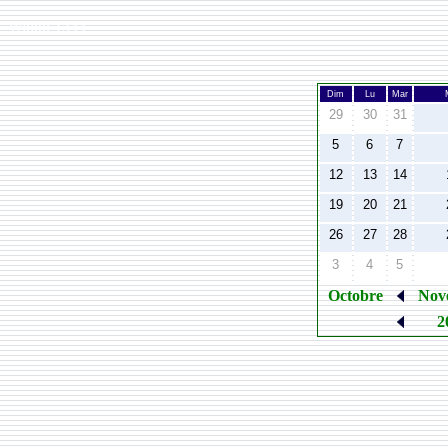
Width:
1344
Dim
Lu
Mar
29
30
31
5
6
7
12
13
14
19
20
21
26
27
28
3
4
5
Octobre
Nov
2