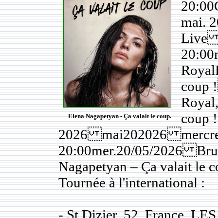
20:00
mai.
Live 
20:00
RoyalE
coup 
Royal,
coup 
Elena Nagapetyan - Ça valait le coup.
2026 mai202026 mercre
20:00mer.20/05/2026 Brux
Nagapetyan – Ça valait le c
Tournée à l'international :
- St Dizier, 52, France, 