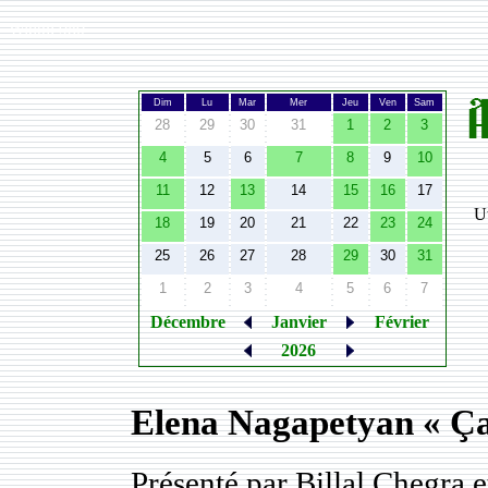
Width:
980
Dim
Lu
Mar
Mer
Jeu
Ven
Sam
28
29
30
31
1
2
3
4
5
6
7
8
9
10
11
12
13
14
15
16
17
Ut
18
19
20
21
22
23
24
25
26
27
28
29
30
31
1
2
3
4
5
6
7
Décembre
Janvier
Février
2026
Elena Nagapetyan « Ça 
Présenté par Billal Chegra 