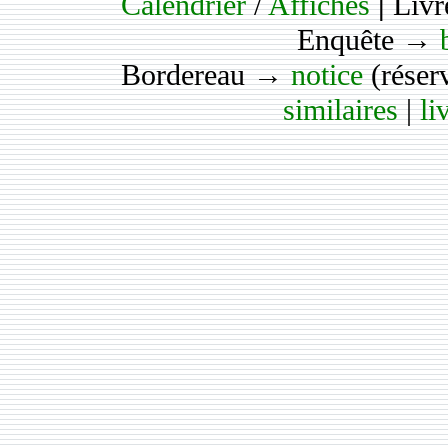
Calendrier
/
Affiches
|
Livr
Enquête →
Bordereau →
notice
(réser
similaires
|
li