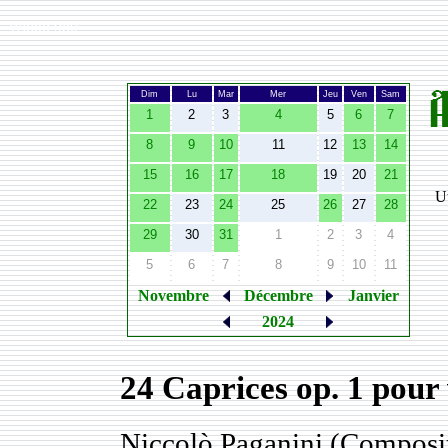
Width:
980
Dim
Lu
Mar
Mer
Jeu
Ven
Sam
1
2
3
4
5
6
7
8
9
10
11
12
13
14
15
16
17
18
19
20
21
Ut
22
23
24
25
26
27
28
29
30
31
1
2
3
4
5
6
7
8
9
10
11
Novembre
Décembre
Janvier
2024
24 Caprices op. 1 pour 
Niccolò Paganini (Composi