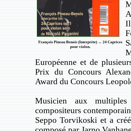
M
A
I
F
S
François Pineau Benois (Interprète) → 24 Caprices
pour violon.
M
Européenne et de plusieur
Prix du Concours Alexan
Award du Concours Leopol
Musicien aux multiples 
compositeurs contemporains
Seppo Torvikoski et a créé
composé par Jarno Vanhanen