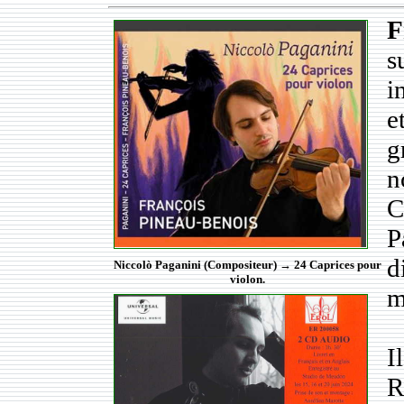
F
i
e
g
n
C
P
d
Niccolò Paganini (Compositeur) → 24 Caprices pour
violon.
m
I
R