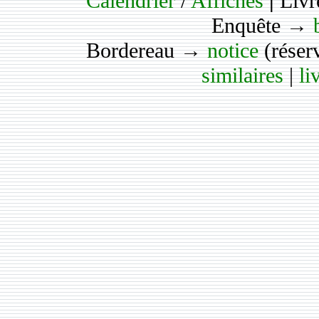
Calendrier
/
Affiches
|
Livr
Enquête →
Bordereau →
notice
(réser
similaires
|
li