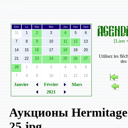
Width:
1235
Dim
Lu
Mar
Mer
Jeu
Ven
Sam
31
1
2
3
4
5
6
[Lien 
7
8
9
10
11
12
13
14
15
16
17
18
19
20
Utilisez les flè
21
22
23
24
25
26
27
des 
28
1
2
3
4
5
6
7
8
9
10
11
12
13
Janvier
Février
Mars
2021
Аукционы Hermitage F
25.jpg