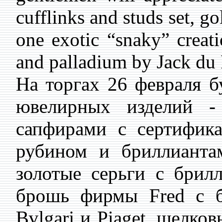
cufflinks and studs set, go
one exotic “snaky” creat
and palladium by Jack du
На торгах 26 февраля б
ювелирных изделий -
сапфирами с сертифика
рубином и бриллианта
золотые серьги с брилл
брошь фирмы Fred с б
Bvlgari и Piaget, шелк