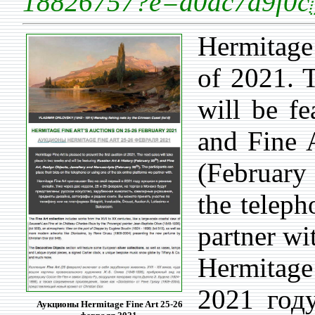
18826757?e=d0ac7a9f
Hermitage 
of 2021. T
will be f
and Fine 
(February 
the teleph
partner wi
Hermitag
2021 год
Аукционы Hermitage Fine Art 25-26