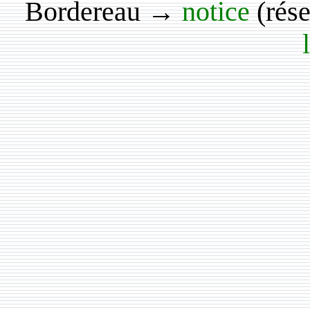
Bordereau →
notice
(rés