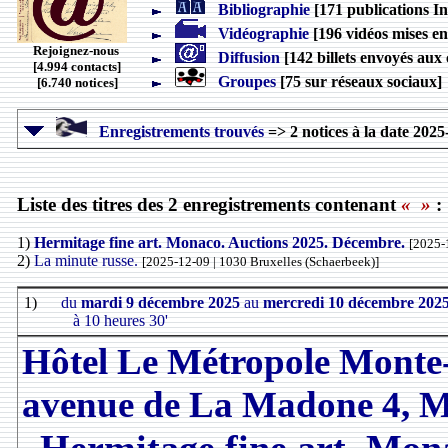
Bibliographie
[171 publications In
Vidéographie
[196 vidéos mises en
Rejoignez-nous
Diffusion
[142 billets envoyés aux 
[4.994 contacts]
Groupes
[75 sur réseaux sociaux]
[6.740 notices]
Enregistrements trouvés
=> 2 notices à la date 2025
Liste des titres des 2 enregistrements contenant
« »
:
1)
Hermitage fine art. Monaco. Auctions 2025. Décembre.
[2025-
2)
La minute russe.
[2025-12-09 | 1030 Bruxelles (Schaerbeek)]
1)
du
mardi 9 décembre 2025
au
mercredi 10 décembre 202
à 10 heures 30'
Hôtel Le Métropole Monte-
avenue de La Madone 4,