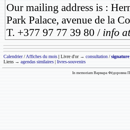
Our mailing address is : Herm
Park Palace, avenue de la 
T. +377 97 77 39 80 /
info a
Calendrier
/
Affiches du mois
|
Livre d'or →
consultation
/
signature
Liens →
agendas similaires
|
livres-souvenirs
In memoriam Варвара Фёдоровна Про