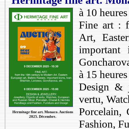
Hermitage fine art. Mon
à 10 heures
Fine art :
Art, Easte
important 
Goncharova
à 15 heures
Design & j
vertu, Watc
Porcelain
Hermitage fine art. Monaco. Auctions
2025. Décembre.
Fashion, Fu