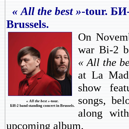
« All the best »
-tour. БИ
Brussels.
On Novembe
war Bi-2 ba
« All the be
at La Made
show feat
songs, bel
« All the best »
-tour.
БИ-2 band standing concert in Brussels.
along wit
upcoming album.