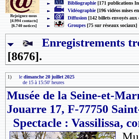
Bibliographie
[171 publications In
Vidéographie
[196 vidéos mises en
Rejoignez-nous
Diffusion
[142 billets envoyés aux 
[4.994 contacts]
Groupes
[75 sur réseaux sociaux]
[6.740 notices]
Enregistrements tr
[8676].
1)
le
dimanche 20 juillet 2025
de 15 à 15:50' heures
Musée de la Seine-et-Marn
Jouarre 17, F-77750 Sain
Spectacle : Vassilissa, c
Mu