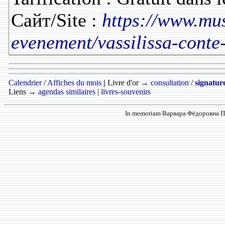
Сайт/Site :
https://www.mus
evenement/vassilissa-conte-
Calendrier
/
Affiches du mois
|
Livre d'or →
consultation
/
signatur
Liens →
agendas similaires
|
livres-souvenirs
In memoriam Варвара Фёдоровна Про