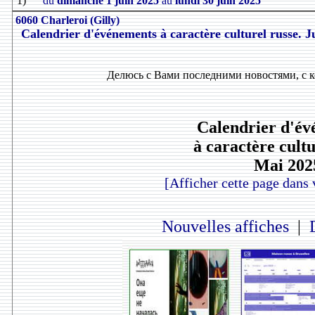
1)
du
dimanche 1 juin 2025
au
lundi 30 juin 2025
6060 Charleroi (Gilly)
Calendrier d'événements à caractère culturel russe. J
Делюсь с Вами последними новостями, с 
Calendrier d'é
à caractère cultu
Mai 202
[Afficher cette page dans 
Nouvelles affiches
|