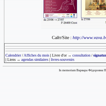
Сайт/Site :
http://www.vava
Calendrier
/
Affiches du mois
|
Livre d'or →
consultation
/
signatu
|
Liens →
agendas similaires
|
livres-souvenirs
In memoriam Варвара Фёдоровна Про