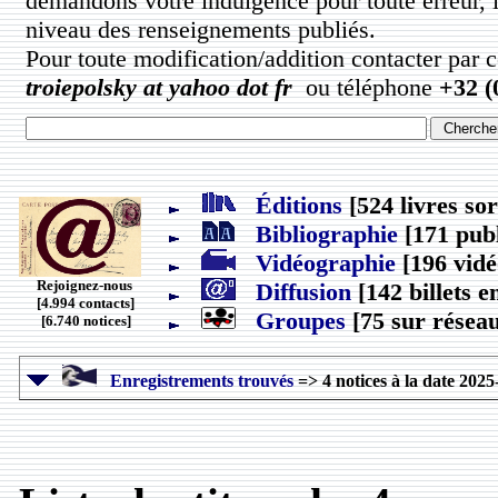
demandons votre indulgence pour toute erreur, 
niveau des renseignements publiés.
Pour toute modification/addition contacter par 
troiepolsky at yahoo dot fr
ou téléphone
+32 (
Éditions
[524 livres sor
Bibliographie
[171 publ
Vidéographie
[196 vidé
Rejoignez-nous
Diffusion
[142 billets e
[4.994 contacts]
Groupes
[75 sur réseau
[6.740 notices]
Enregistrements trouvés
=> 4 notices à la date 2025