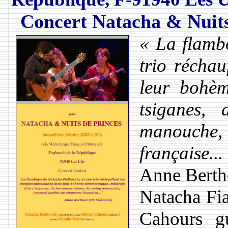
Concert Natacha & Nuits
« La flamb
trio réchau
leur bohèm
tsiganes,
manouche,
française...
Anne Bertho
Natacha Fia
Cahours gu