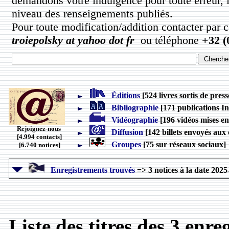
demandons votre indulgence pour toute erreur, 
niveau des renseignements publiés.
Pour toute modification/addition contacter par 
troiepolsky at yahoo dot fr
ou téléphone
+32 (
Éditions
[524 livres sortis de press
Bibliographie
[171 publications In
Vidéographie
[196 vidéos mises en
Rejoignez-nous
Diffusion
[142 billets envoyés aux 
[4.994 contacts]
Groupes
[75 sur réseaux sociaux]
[6.740 notices]
Enregistrements trouvés
=> 3 notices à la date 2025
Liste des titres des 3 enr