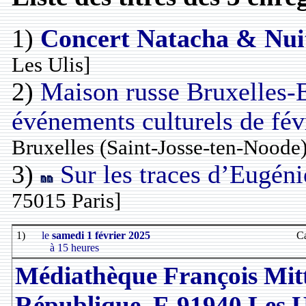
1)
Concert Natacha & Nuit
Les Ulis]
2)
Maison russe Bruxelles-E
événements culturels de fév
Bruxelles (Saint-Josse-ten-Noode)
3)
Sur les traces d’Eugén
75015 Paris]
1)
le
samedi 1 février 2025
Ca
à 15 heures
Médiathèque François Mitt
République, F-91940 Les U